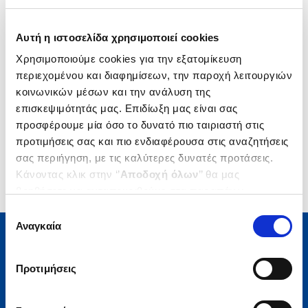
Δημοτικότητα
Αυτή η ιστοσελίδα χρησιμοποιεί cookies
Χρησιμοποιούμε cookies για την εξατομίκευση
περιεχομένου και διαφημίσεων, την παροχή λειτουργιών
κοινωνικών μέσων και την ανάλυση της
επισκεψιμότητάς μας. Επιδίωξη μας είναι σας
προσφέρουμε μία όσο το δυνατό πιο ταιριαστή στις
προτιμήσεις σας και πιο ενδιαφέρουσα στις αναζητήσεις
σας περιήγηση, με τις καλύτερες δυνατές προτάσεις.
Κάνοντας κλικ στην ‘’
Αποδοχή όλων
’’ θα μας
βοηθήσετε να ανταποκριθούμε στα παραπάνω.
Μπορείτε επίσης να επεξεργαστείτε ποια cookies σας
Επιλογή
ενδιαφέρουν και να επιλέξετε από τα παρακάτω με την
Αναγκαία
συγκατάθεσης
‘’
Αποδοχή επιλογών
΄΄και να ενημερωθείτε σχετικά με
τα cookies στην ‘’Προβολή λεπτομερειών’’.
Μάθετε τα νέα της Πολιτείας
Προτιμήσεις
Εγγραφείτε στο newsletter μας και μάθετε πρώτοι όλα τα
νέα βιβλία, τις εξαιρετικές τιμές και τις εκδηλώσεις μας.