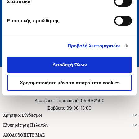
Στατιστικά
Εγγραφή
Εμπορικής προώθησης
Αποδέχομαι τους όρους χρήσης και την πολιτική απορρήτου
Επιθυμώ να λαμβάνω προσωποποιημένα ενημερωτικά email και
προτάσεις
Προβολή λεπτομερειών
Αποδοχή Όλων
Χρησιμοποιήστε μόνο τα απαραίτητα cookies
Ασκληπιού 1-3, Αθήνα 106 79
Δευτέρα - Παρασκευή 09:00-21:00
Σάββατο 09:00-18:00
Χρήσιμοι Σύνδεσμοι
Εξυπηρέτηση Πελατών
ΑΚΟΛΟΥΘΗΣΤΕ ΜΑΣ