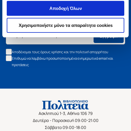
Μάθετε τα νέα της Πολιτείας
Αποδοχή Όλων
Εγγραφείτε στο newsletter μας και μάθετε πρώτοι όλα τα
νέα βιβλία, τις εξαιρετικές τιμές και τις εκδηλώσεις μας.
Χρησιμοποιήστε μόνο τα απαραίτητα cookies
Εγγραφή
Αποδέχομαι τους όρους χρήσης και την πολιτική απορρήτου
Επιθυμώ να λαμβάνω προσωποποιημένα ενημερωτικά email και
προτάσεις
Ασκληπιού 1-3, Αθήνα 106 79
Δευτέρα - Παρασκευή 09:00-21:00
Σάββατο 09:00-18:00