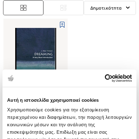
Δημοτικότητα
Αυτή η ιστοσελίδα χρησιμοποιεί cookies
(
0
)
Χρησιμοποιούμε cookies για την εξατομίκευση
(P/B) DREAMING
A VERY SHORT INTRODUCTION
περιεχομένου και διαφημίσεων, την παροχή λειτουργιών
HOBSON J. ALLAN
κοινωνικών μέσων και την ανάλυση της
επισκεψιμότητάς μας. Επιδίωξη μας είναι σας
Κωδ. Πολιτείας
:
3145-1104