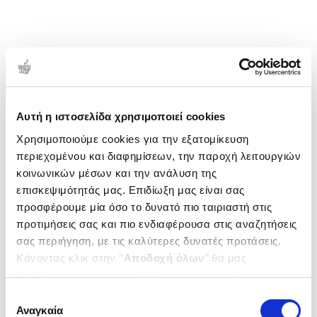
1-1 από 1 προϊόντα
Δημοτικότητα
Αυτή η ιστοσελίδα χρησιμοποιεί cookies
Χρησιμοποιούμε cookies για την εξατομίκευση
περιεχομένου και διαφημίσεων, την παροχή λειτουργιών
κοινωνικών μέσων και την ανάλυση της
επισκεψιμότητάς μας. Επιδίωξη μας είναι σας
προσφέρουμε μία όσο το δυνατό πιο ταιριαστή στις
προτιμήσεις σας και πιο ενδιαφέρουσα στις αναζητήσεις
σας περιήγηση, με τις καλύτερες δυνατές προτάσεις.
Κάνοντας κλικ στην ‘’
Αποδοχή όλων
’’ θα μας
βοηθήσετε να ανταποκριθούμε στα παραπάνω.
Μπορείτε επίσης να επεξεργαστείτε ποια cookies σας
Επιλογή
ενδιαφέρουν και να επιλέξετε από τα παρακάτω με την
Αναγκαία
συγκατάθεσης