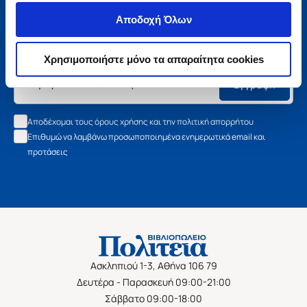
Μάθετε τα νέα της Πολιτείας
Αποδοχή Όλων
Εγγραφείτε στο newsletter μας και μάθετε πρώτοι όλα τα
νέα βιβλία, τις εξαιρετικές τιμές και τις εκδηλώσεις μας.
Χρησιμοποιήστε μόνο τα απαραίτητα cookies
Εγγραφή
Αποδέχομαι τους όρους χρήσης και την πολιτική απορρήτου
Επιθυμώ να λαμβάνω προσωποποιημένα ενημερωτικά email και
προτάσεις
Ασκληπιού 1-3, Αθήνα 106 79
Δευτέρα - Παρασκευή 09:00-21:00
Σάββατο 09:00-18:00