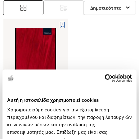
Δημοτικότητα
Αυτή η ιστοσελίδα χρησιμοποιεί cookies
(
0
)
Χρησιμοποιούμε cookies για την εξατομίκευση
(P/B) FROM A DEFLATIONARY
POINT OF VIEW
περιεχομένου και διαφημίσεων, την παροχή λειτουργιών
HORWICH PAUL
κοινωνικών μέσων και την ανάλυση της
επισκεψιμότητάς μας. Επιδίωξη μας είναι σας
Κωδ. Πολιτείας
:
3145-0436