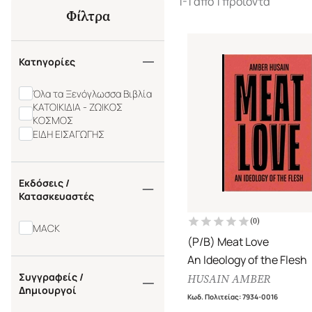
1-1 από 1 προϊόντα
Φίλτρα
Κατηγορίες
Όλα τα Ξενόγλωσσα Βιβλία
ΚΑΤΟΙΚΙΔΙΑ - ΖΩΙΚΟΣ
ΚΟΣΜΟΣ
ΕΙΔΗ ΕΙΣΑΓΩΓΗΣ
Εκδόσεις /
Κατασκευαστές
(
0
)
MACK
(P/B) Meat Love
An Ideology of the Flesh
Συγγραφείς /
HUSAIN AMBER
Δημιουργοί
Κωδ. Πολιτείας
:
7934-0016