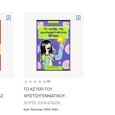
(
0
)
ΤΟ ΑΣΤΕΡΙ ΤΟΥ
ΑΣ
ΧΡΙΣΤΟΥΓΕΝΝΙΑΤΙΚΟΥ
ΔΕΝΤΡΟΥ
ΧΟΥΤΑ ΠΑΝΑΓΙΩΤΑ
Κωδ. Πολιτείας
:
2300-3404