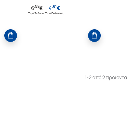
.
59
.
61
6
€
4
€
Τιμή Έκδοσης
Τιμή Πολιτείας
1-2 από 2 προϊόντα