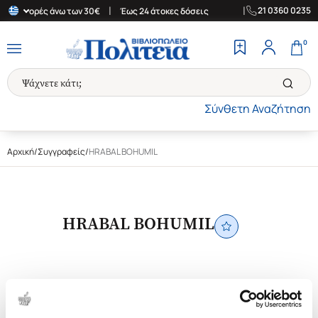
|
|
21 0360 0235
ια αγορές άνω των 30€
Έως 24 άτοκες δόσεις
Δωρεάν Μεταφορικ
0
Σύνθετη Αναζήτηση
Αρχική
/
Συγγραφείς
/
HRABAL BOHUMIL
HRABAL BOHUMIL
1-11 από 11 προϊόντα