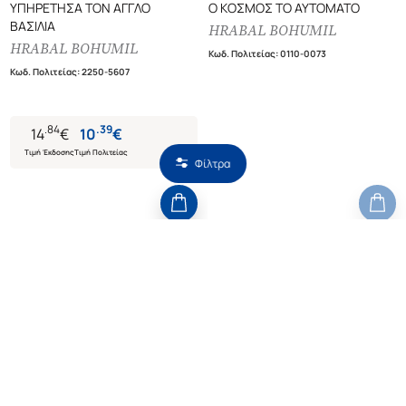
ΥΠΗΡΕΤΗΣΑ ΤΟΝ ΑΓΓΛΟ
Ο ΚΟΣΜΟΣ ΤΟ ΑΥΤΟΜΑΤΟ
ΒΑΣΙΛΙΑ
HRABAL BOHUMIL
HRABAL BOHUMIL
Κωδ. Πολιτείας
:
0110-0073
Κωδ. Πολιτείας
:
2250-5607
.
84
.
39
14
€
10
€
Τιμή Έκδοσης
Τιμή Πολιτείας
Φίλτρα