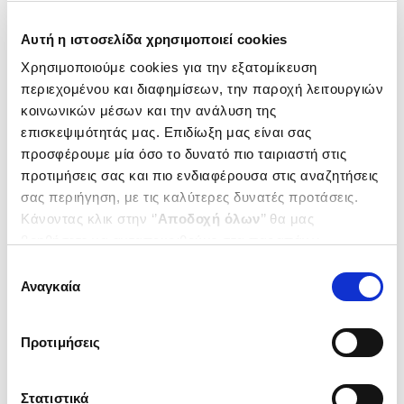
Δημοτικότητα
Αυτή η ιστοσελίδα χρησιμοποιεί cookies
Χρησιμοποιούμε cookies για την εξατομίκευση
περιεχομένου και διαφημίσεων, την παροχή λειτουργιών
κοινωνικών μέσων και την ανάλυση της
επισκεψιμότητάς μας. Επιδίωξη μας είναι σας
προσφέρουμε μία όσο το δυνατό πιο ταιριαστή στις
προτιμήσεις σας και πιο ενδιαφέρουσα στις αναζητήσεις
σας περιήγηση, με τις καλύτερες δυνατές προτάσεις.
Κάνοντας κλικ στην ‘’
Αποδοχή όλων
’’ θα μας
βοηθήσετε να ανταποκριθούμε στα παραπάνω.
Μπορείτε επίσης να επεξεργαστείτε ποια cookies σας
Επιλογή
Δεν υπάρχει δυνατότητα παραγγελίας
ενδιαφέρουν και να επιλέξετε από τα παρακάτω με την
Αναγκαία
συγκατάθεσης
(
0
)
(
0
)
‘’
Αποδοχή επιλογών
΄΄και να ενημερωθείτε σχετικά με
ΜΙΑ ΠΟΛΥΘΟΡΥΒΗ ΜΟΝΑΞΙΑ
Ο ΑΝΘΡΩΠΟΣ ΠΟΥ ΕΒΛΕΠΕ ΤΑ
τα cookies στην ‘’Προβολή λεπτομερειών’’.
ΤΡΕΝΑ ΝΑ ΠΕΡΝΟΥΝ
HRABAL BOHUMIL
Προτιμήσεις
HRABAL BOHUMIL
Κωδ. Πολιτείας
:
2422-0011
Κωδ. Πολιτείας
:
0470-0058
Στατιστικά