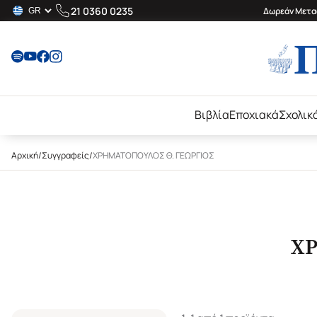
21 0360 0235
Δωρεάν Μεταφ
Βιβλία
Εποχιακά
Σχολικ
Αρχική
/
Συγγραφείς
/
ΧΡΗΜΑΤΟΠΟΥΛΟΣ Θ. ΓΕΩΡΓΙΟΣ
ΧΡ