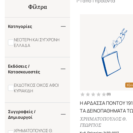
1-1 από 1 προϊόντα
Φίλτρα
Κατηγορίες
ΝΕΟΤΕΡΗ ΚΑΙ ΣΥΓΧΡΟΝΗ
ΕΛΛΑΔΑ
Εκδόσεις /
Κατασκευαστές
ΕΚΔΟΤΙΚΟΣ ΟΙΚΟΣ ΑΦΟΙ
Εξα
ΚΥΡΙΑΚΙΔΗ
(
0
)
Η ΑΡΔΑΣΣΑ ΠΟΝΤΟΥ 191
ΤΑ ΔΕΙΝΟΠΑΘΗΜΑΤΑ Τ
Συγγραφείς /
Δημιουργοί
ΟΜΟΓΕΝΩΝ ΤΟΥ ΔΟΡΥΛ
ΧΡΗΜΑΤΟΠΟΥΛΟΣ Θ.
ΓΕΩΡΓΙΟΣ
ΝΟΜΟΥ ΤΡΑΠΕΖΟΥΝΤΟ
ΧΡΗΜΑΤΟΠΟΥΛΟΣ Θ.
Κωδ. Πολιτείας
:
2430-0017