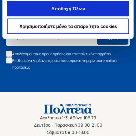
Μάθετε τα νέα της Πολιτείας
Αποδοχή Όλων
Εγγραφείτε στο newsletter μας και μάθετε πρώτοι όλα τα
νέα βιβλία, τις εξαιρετικές τιμές και τις εκδηλώσεις μας.
Χρησιμοποιήστε μόνο τα απαραίτητα cookies
Εγγραφή
Αποδέχομαι τους όρους χρήσης και την πολιτική απορρήτου
Επιθυμώ να λαμβάνω προσωποποιημένα ενημερωτικά email και
προτάσεις
Ασκληπιού 1-3, Αθήνα 106 79
Δευτέρα - Παρασκευή 09:00-21:00
Σάββατο 09:00-18:00