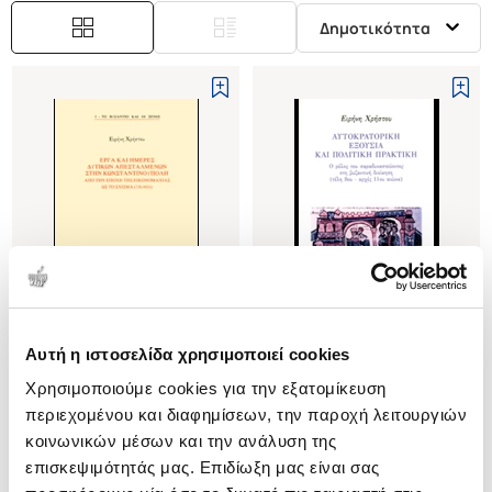
Δημοτικότητα
Αυτή η ιστοσελίδα χρησιμοποιεί cookies
(
0
)
(
0
)
Χρησιμοποιούμε cookies για την εξατομίκευση
ΕΡΓΑ ΚΑΙ ΗΜΕΡΕΣ ΔΥΤΙΚΩΝ
ΑΥΤΟΚΡΑΤΟΡΙΚΗ ΕΞΟΥΣΙΑ ΚΑΙ
ΑΠΕΣΤΑΛΜΕΝΩΝ ΣΤΗΝ
ΠΟΛΙΤΙΚΗ ΠΡΑΚΤΙΚΗ
περιεχομένου και διαφημίσεων, την παροχή λειτουργιών
ΚΩΝΣΤΑΝΤΙΝΟΥΠΟΛΗ
Ο ΡΟΛΟΣ ΤΟΥ
ΧΡΗΣΤΟΥ ΕΙΡΗΝΗ
ΧΡΗΣΤΟΥ ΕΙΡΗΝΗ
κοινωνικών μέσων και την ανάλυση της
ΑΠΟ ΤΗΝ ΕΠΟΧΗ ΤΗΣ
ΠΑΡΑΔΥΝΑΣΤΕΥΟΝΤΟΣ ΣΤΗ
επισκεψιμότητάς μας. Επιδίωξη μας είναι σας
Κωδ. Πολιτείας
:
1996-0109
Κωδ. Πολιτείας
:
1900-0130
ΕΙΚΟΝΟΜΑΧΙΑΣ ΩΣ ΤΟ ΣΧΙΣΜΑ
ΒΥΖΑΝΤΙΝΗ ΔΙΟΙΚΗΣΗ (ΤΕΛΗ