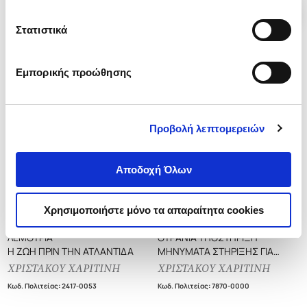
Στατιστικά
Εμπορικής προώθησης
Προβολή λεπτομερειών
Αποδοχή Όλων
Εξαντλημένο
Χρησιμοποιήστε μόνο τα απαραίτητα cookies
(
0
)
(
0
)
ΛΕΜΟΥΡΙΑ
ΟΥΡΑΝΙΑ ΥΠΟΣΤΗΡΙΞΗ
Η ΖΩΗ ΠΡΙΝ ΤΗΝ ΑΤΛΑΝΤΙΔΑ
ΜΗΝΥΜΑΤΑ ΣΤΗΡΙΞΗΣ ΓΙΑ
ΜΕΤΑΒΑΤΙΚΕΣ ΕΠΟΧΕΣ
ΧΡΙΣΤΑΚΟΥ ΧΑΡΙΤΙΝΗ
ΧΡΙΣΤΑΚΟΥ ΧΑΡΙΤΙΝΗ
Κωδ. Πολιτείας
:
2417-0053
Κωδ. Πολιτείας
:
7870-0000