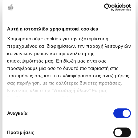
Αυτή η ιστοσελίδα χρησιμοποιεί cookies
Χρησιμοποιούμε cookies για την εξατομίκευση
περιεχομένου και διαφημίσεων, την παροχή λειτουργιών
κοινωνικών μέσων και την ανάλυση της
επισκεψιμότητάς μας. Επιδίωξη μας είναι σας
προσφέρουμε μία όσο το δυνατό πιο ταιριαστή στις
προτιμήσεις σας και πιο ενδιαφέρουσα στις αναζητήσεις
σας περιήγηση, με τις καλύτερες δυνατές προτάσεις.
Εξαντλημένο
Εξαντλημένο
Κάνοντας κλικ στην ‘’
Αποδοχή όλων
’’ θα μας
βοηθήσετε να ανταποκριθούμε στα παραπάνω.
(
0
)
(
0
)
Μπορείτε επίσης να επεξεργαστείτε ποια cookies σας
Επιλογή
ΑΝΘΡΩΠΙΝΟΙ ΑΓΓΕΛΟΙ
ΤΟ ΑΝΟΙΓΜΑ ΤΗΣ ΑΣΤΡΙΚΗΣ
ενδιαφέρουν και να επιλέξετε από τα παρακάτω με την
Αναγκαία
ΤΟ ΑΛΗΘΙΝΟ ΜΕΓΑΛΕΙΟ ΠΟΥ
ΠΥΛΗΣ ΤΩΝ ΔΕΛΦΩΝ
συγκατάθεσης
ΚΡΥΒΟΥΜΕ ΕΝΤΕΧΝΑ ΚΑΙ
‘’
Αποδοχή επιλογών
΄΄και να ενημερωθείτε σχετικά με
ΧΡΙΣΤΑΚΟΥ ΧΑΡΙΤΙΝΗ
ΧΡΙΣΤΑΚΟΥ ΧΑΡΙΤΙΝΗ
ΣΚΟΠΙΜΑ ΜΕΣΑ ΜΑΣ. . .
τα cookies στην ‘’Προβολή λεπτομερειών’’.
Κωδ. Πολιτείας
:
2417-0022
Κωδ. Πολιτείας
:
2417-0021
Προτιμήσεις