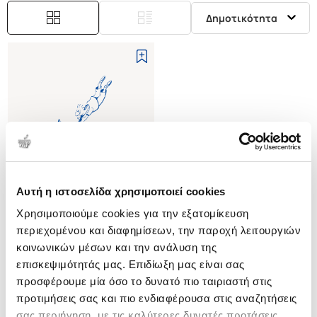
Δημοτικότητα
Αυτή η ιστοσελίδα χρησιμοποιεί cookies
Εξαντλημένο
Χρησιμοποιούμε cookies για την εξατομίκευση
περιεχομένου και διαφημίσεων, την παροχή λειτουργιών
(
0
)
κοινωνικών μέσων και την ανάλυση της
ΤΕΤΡΑΓΛΩΣΣΟ ΛΕΞΙΚΟ
επισκεψιμότητάς μας. Επιδίωξη μας είναι σας
ΓΕΩΛΟΓΙΚΩΝ ΟΡΩΝ
προσφέρουμε μία όσο το δυνατό πιο ταιριαστή στις
ΧΡΙΣΤΟΔΟΥΛΟΥ Γ.Ε
προτιμήσεις σας και πιο ενδιαφέρουσα στις αναζητήσεις
Κωδ. Πολιτείας
:
1976-0000
σας περιήγηση, με τις καλύτερες δυνατές προτάσεις.