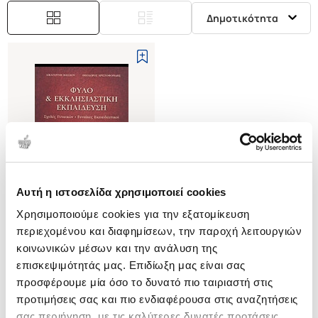
Δημοτικότητα
Αυτή η ιστοσελίδα χρησιμοποιεί cookies
Εξαντλημένο
Χρησιμοποιούμε cookies για την εξατομίκευση
περιεχομένου και διαφημίσεων, την παροχή λειτουργιών
(
0
)
κοινωνικών μέσων και την ανάλυση της
ΦΥΛΟ ΚΑΙ ΕΚΚΛΗΣΙΑΣΤΙΚΗ
επισκεψιμότητάς μας. Επιδίωξη μας είναι σας
ΕΚΠΑΙΔΕΥΣΗ
ΣΧΟΛΕΣ ΓΥΝΑΙΚΩΝ - ΓΥΝΑΙΚΕΣ
προσφέρουμε μία όσο το δυνατό πιο ταιριαστή στις
ΧΡΙΣΤΟΦΟΡΙΔΗΣ
ΕΚΠΑΙΔΕΥΤΙΚΟΙ
ΘΕΟΔΩΡΟΣ
προτιμήσεις σας και πιο ενδιαφέρουσα στις αναζητήσεις
σας περιήγηση, με τις καλύτερες δυνατές προτάσεις.
Κωδ. Πολιτείας
:
1800-0195