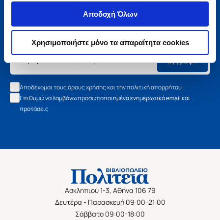
Μάθετε τα νέα της Πολιτείας
Αποδοχή Όλων
Εγγραφείτε στο newsletter μας και μάθετε πρώτοι όλα τα
νέα βιβλία, τις εξαιρετικές τιμές και τις εκδηλώσεις μας.
Χρησιμοποιήστε μόνο τα απαραίτητα cookies
Εγγραφή
Αποδέχομαι τους όρους χρήσης και την πολιτική απορρήτου
Επιθυμώ να λαμβάνω προσωποποιημένα ενημερωτικά email και
προτάσεις
Ασκληπιού 1-3, Αθήνα 106 79
Δευτέρα - Παρασκευή 09:00-21:00
Σάββατο 09:00-18:00