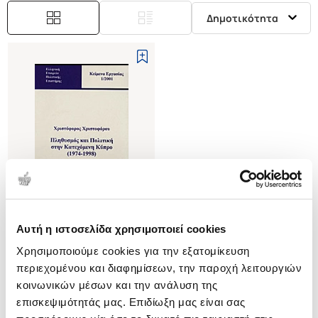
Δημοτικότητα
Αυτή η ιστοσελίδα χρησιμοποιεί cookies
(
0
)
Χρησιμοποιούμε cookies για την εξατομίκευση
ΠΛΗΘΥΣΜΟΣ ΚΑΙ ΠΟΛΙΤΙΚΗ
ΣΤΗΝ ΚΑΤΕΧΟΜΕΝΗ ΚΥΠΡΟ
περιεχομένου και διαφημίσεων, την παροχή λειτουργιών
(1974-1998)
ΧΡΙΣΤΟΦΟΡΟΥ
κοινωνικών μέσων και την ανάλυση της
ΧΡΙΣΤΟΦΟΡΟΣ
επισκεψιμότητάς μας. Επιδίωξη μας είναι σας
Κωδ. Πολιτείας
:
1494-0000