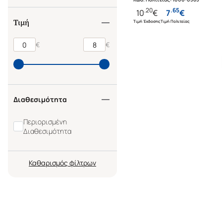
ΑΠΟΨΕΙΣ ΤΟΥ JOHN DE
.
20
.
65
10
€
7
€
Τιμή
Τιμή Έκδοσης
Τιμή Πολιτείας
€
€
Διαθεσιμότητα
Περιορισμένη
Διαθεσιμότητα
Καθαρισμός