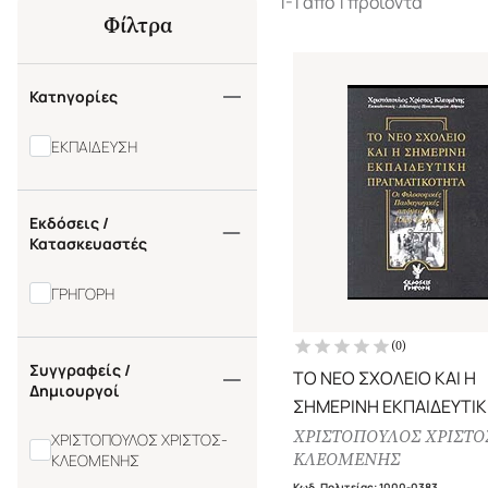
1-1 από 1 προϊόντα
Φίλτρα
Κατηγορίες
ΕΚΠΑΙΔΕΥΣΗ
Εκδόσεις /
Κατασκευαστές
ΓΡΗΓΟΡΗ
(
0
)
Συγγραφείς /
ΤΟ ΝΕΟ ΣΧΟΛΕΙΟ ΚΑΙ Η
Δημιουργοί
ΣΗΜΕΡΙΝΗ ΕΚΠΑΙΔΕΥΤΙ
ΠΡΑΓΜΑΤΙΚΟΤΗΤΑ
ΧΡΙΣΤΟΠΟΥΛΟΣ ΧΡΙΣΤΟ
ΧΡΙΣΤΟΠΟΥΛΟΣ ΧΡΙΣΤΟΣ-
ΚΛΕΟΜΕΝΗΣ
ΚΛΕΟΜΕΝΗΣ
ΟΙ ΦΙΛΟΣΟΦΙΚΕΣ ΠΑΙΔΑ
Κωδ. Πολιτείας
:
1000-0383