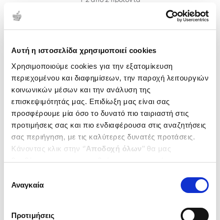
Δημοτικότητα
Αυτή η ιστοσελίδα χρησιμοποιεί cookies
Χρησιμοποιούμε cookies για την εξατομίκευση
περιεχομένου και διαφημίσεων, την παροχή λειτουργιών
κοινωνικών μέσων και την ανάλυση της
επισκεψιμότητάς μας. Επιδίωξη μας είναι σας
προσφέρουμε μία όσο το δυνατό πιο ταιριαστή στις
προτιμήσεις σας και πιο ενδιαφέρουσα στις αναζητήσεις
σας περιήγηση, με τις καλύτερες δυνατές προτάσεις.
Κάνοντας κλικ στην ‘’
Αποδοχή όλων
’’ θα μας
βοηθήσετε να ανταποκριθούμε στα παραπάνω.
(
0
)
(
0
)
Μπορείτε επίσης να επεξεργαστείτε ποια cookies σας
Επιλογή
Καλή νομοθέτηση και
Ο φορολογικός έλεγχος της
ενδιαφέρουν και να επιλέξετε από τα παρακάτω με την
Αναγκαία
συγκατάθεσης
οικονομική ανάπτυξη
Α.Α.Δ.Ε. στις τραπεζικές
‘’
Αποδοχή επιλογών
΄΄και να ενημερωθείτε σχετικά με
καταθέσεις ως βασικό εργαλείο
ΠΕΤΡΑΚΗΣ Ε. ΠΑΝΑΓΙΩΤΗΣ
ΖΑΧΑΡΑΚΗ ΙΩΑΝΝΑ
τα cookies στην ‘’Προβολή λεπτομερειών’’.
κατά της φοροδιαφυγής
Κωδ. Πολιτείας
:
3230-3121
Κωδ. Πολιτείας
:
3720-0983
Προτιμήσεις