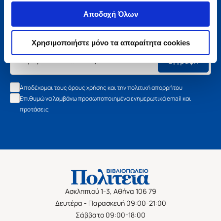
Μάθετε τα νέα της Πολιτείας
Αποδοχή Όλων
Εγγραφείτε στο newsletter μας και μάθετε πρώτοι όλα τα
νέα βιβλία, τις εξαιρετικές τιμές και τις εκδηλώσεις μας.
Χρησιμοποιήστε μόνο τα απαραίτητα cookies
Εγγραφή
Αποδέχομαι τους όρους χρήσης και την πολιτική απορρήτου
Επιθυμώ να λαμβάνω προσωποποιημένα ενημερωτικά email και
προτάσεις
Ασκληπιού 1-3, Αθήνα 106 79
Δευτέρα - Παρασκευή 09:00-21:00
Σάββατο 09:00-18:00