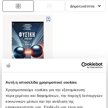
Δημοτικότητα
(
0
)
Αυτή η ιστοσελίδα χρησιμοποιεί cookies
Φυσική Γ΄ λυκείου
Χρησιμοποιούμε cookies για την εξατομίκευση
100+1 Δ΄ θέματα
περιεχομένου και διαφημίσεων, την παροχή λειτουργιών
ΙΩΑΚΕΙΜΙΔΟΥ ΣΟΥΖΑΝΑ
κοινωνικών μέσων και την ανάλυση της
Κωδ. Πολιτείας
:
7320-0070
επισκεψιμότητάς μας. Επιδίωξη μας είναι σας