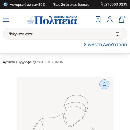
|
|
21 0360 0235
α για αγορές άνω των 30€
Έως 24 άτοκες δόσεις
Δωρεάν Μεταφο
0
Σύνθετη Αναζήτηση
Αρχική
/
Συγγραφείς
/
ΖΙΝΤΙΛΗΣ ΖΗΝΩΝ