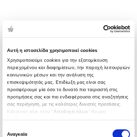
Παράλληλα διεύθυνε δισκογραφική εταιρεία που
ιδρύθηκε με στόχο την ανάπτυξη Κυπρίων
καλλιτεχνών. Έγραψε στίχους για δισκογραφία,
τηλεοπτικές εκπομπές, κινηματογραφικές ταινίες,
φιλανθρωπικά προτζεκτ και φεστιβάλ. Έχει δύο
1-1 από 1 προϊόντα
συμμετοχές ως δημιουργός γός εκπροσωπώντας την
Δημοτικότητα
Κύπρο στον Διαγωνισμό Τραγουδιού Eurovision
Αυτή η ιστοσελίδα χρησιμοποιεί cookies
(1998, 2013).
Χρησιμοποιούμε cookies για την εξατομίκευση
περιεχομένου και διαφημίσεων, την παροχή λειτουργιών
κοινωνικών μέσων και την ανάλυση της
επισκεψιμότητάς μας. Επιδίωξη μας είναι σας
προσφέρουμε μία όσο το δυνατό πιο ταιριαστή στις
προτιμήσεις σας και πιο ενδιαφέρουσα στις αναζητήσεις
σας περιήγηση, με τις καλύτερες δυνατές προτάσεις.
Κάνοντας κλικ στην ‘’
Αποδοχή όλων
’’ θα μας
βοηθήσετε να ανταποκριθούμε στα παραπάνω.
Μπορείτε επίσης να επεξεργαστείτε ποια cookies σας
Επιλογή
ενδιαφέρουν και να επιλέξετε από τα παρακάτω με την
Αναγκαία
συγκατάθεσης