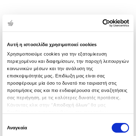
Αυτή η ιστοσελίδα χρησιμοποιεί cookies
Χρησιμοποιούμε cookies για την εξατομίκευση
περιεχομένου και διαφημίσεων, την παροχή λειτουργιών
κοινωνικών μέσων και την ανάλυση της
επισκεψιμότητάς μας. Επιδίωξη μας είναι σας
προσφέρουμε μία όσο το δυνατό πιο ταιριαστή στις
προτιμήσεις σας και πιο ενδιαφέρουσα στις αναζητήσεις
σας περιήγηση, με τις καλύτερες δυνατές προτάσεις.
Κάνοντας κλικ στην ‘’
Αποδοχή όλων
’’ θα μας
βοηθήσετε να ανταποκριθούμε στα παραπάνω.
Μπορείτε επίσης να επεξεργαστείτε ποια cookies σας
Επιλογή
ενδιαφέρουν και να επιλέξετε από τα παρακάτω με την
Αναγκαία
συγκατάθεσης
‘’
Αποδοχή επιλογών
΄΄και να ενημερωθείτε σχετικά με