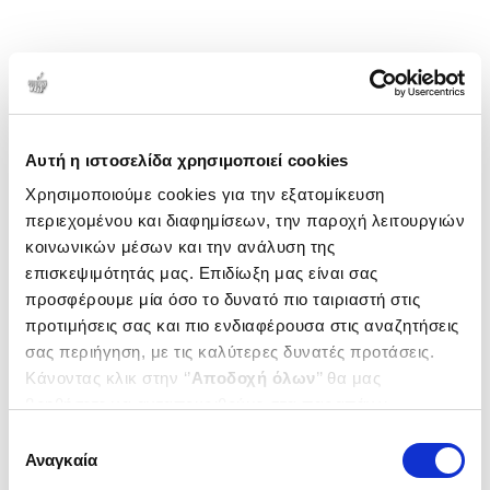
Αυτή η ιστοσελίδα χρησιμοποιεί cookies
Χρησιμοποιούμε cookies για την εξατομίκευση
περιεχομένου και διαφημίσεων, την παροχή λειτουργιών
κοινωνικών μέσων και την ανάλυση της
επισκεψιμότητάς μας. Επιδίωξη μας είναι σας
προσφέρουμε μία όσο το δυνατό πιο ταιριαστή στις
προτιμήσεις σας και πιο ενδιαφέρουσα στις αναζητήσεις
σας περιήγηση, με τις καλύτερες δυνατές προτάσεις.
Κάνοντας κλικ στην ‘’
Αποδοχή όλων
’’ θα μας
βοηθήσετε να ανταποκριθούμε στα παραπάνω.
Μπορείτε επίσης να επεξεργαστείτε ποια cookies σας
Επιλογή
ενδιαφέρουν και να επιλέξετε από τα παρακάτω με την
Αναγκαία
συγκατάθεσης
‘’
Αποδοχή επιλογών
΄΄και να ενημερωθείτε σχετικά με