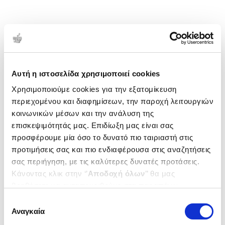
Αυτή η ιστοσελίδα χρησιμοποιεί cookies
Χρησιμοποιούμε cookies για την εξατομίκευση
περιεχομένου και διαφημίσεων, την παροχή λειτουργιών
κοινωνικών μέσων και την ανάλυση της
επισκεψιμότητάς μας. Επιδίωξη μας είναι σας
προσφέρουμε μία όσο το δυνατό πιο ταιριαστή στις
προτιμήσεις σας και πιο ενδιαφέρουσα στις αναζητήσεις
σας περιήγηση, με τις καλύτερες δυνατές προτάσεις.
Κάνοντας κλικ στην ‘’
Αποδοχή όλων
’’ θα μας
βοηθήσετε να ανταποκριθούμε στα παραπάνω.
Μπορείτε επίσης να επεξεργαστείτε ποια cookies σας
Επιλογή
ενδιαφέρουν και να επιλέξετε από τα παρακάτω με την
Αναγκαία
συγκατάθεσης
‘’
Αποδοχή επιλογών
΄΄και να ενημερωθείτε σχετικά με