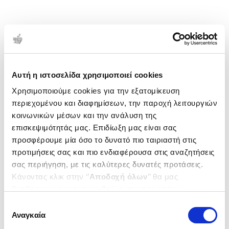
Αυτή η ιστοσελίδα χρησιμοποιεί cookies
Χρησιμοποιούμε cookies για την εξατομίκευση
περιεχομένου και διαφημίσεων, την παροχή λειτουργιών
κοινωνικών μέσων και την ανάλυση της
επισκεψιμότητάς μας. Επιδίωξη μας είναι σας
προσφέρουμε μία όσο το δυνατό πιο ταιριαστή στις
προτιμήσεις σας και πιο ενδιαφέρουσα στις αναζητήσεις
σας περιήγηση, με τις καλύτερες δυνατές προτάσεις.
Κάνοντας κλικ στην ‘’
Αποδοχή όλων
’’ θα μας
βοηθήσετε να ανταποκριθούμε στα παραπάνω.
Μπορείτε επίσης να επεξεργαστείτε ποια cookies σας
Επιλογή
ενδιαφέρουν και να επιλέξετε από τα παρακάτω με την
Αναγκαία
συγκατάθεσης
‘’
Αποδοχή επιλογών
΄΄και να ενημερωθείτε σχετικά με