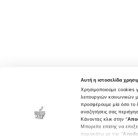
Αυτή η ιστοσελίδα χρησι
Χρησιμοποιούμε cookies γ
λειτουργιών κοινωνικών μ
προσφέρουμε μία όσο το δ
αναζητήσεις σας περιήγησ
Κάνοντας κλικ στην ‘’
Απο
Μπορείτε επίσης να επεξε
παρακάτω με την ‘’
Αποδο