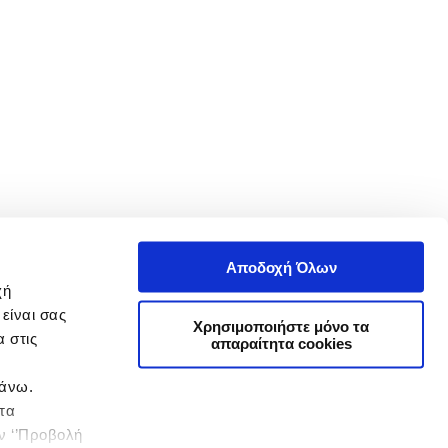
Αποδοχή Όλων
χή
είναι σας
Χρησιμοποιήστε μόνο τα
 στις
απαραίτητα cookies
πάνω.
 τα
ην ‘’Προβολή