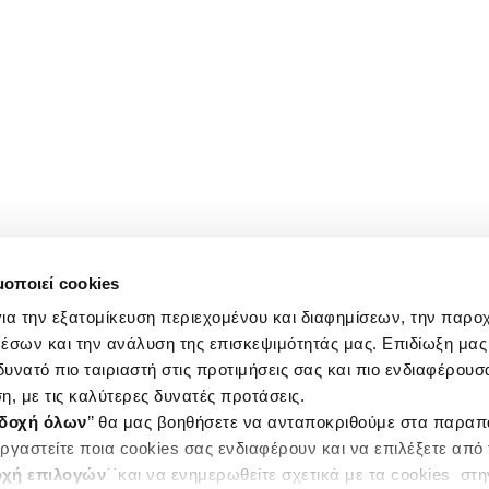
μοποιεί cookies
ια την εξατομίκευση περιεχομένου και διαφημίσεων, την παρο
έσων και την ανάλυση της επισκεψιμότητάς μας. Επιδίωξη μας 
υνατό πιο ταιριαστή στις προτιμήσεις σας και πιο ενδιαφέρουσα
η, με τις καλύτερες δυνατές προτάσεις.
δοχή όλων
’’ θα μας βοηθήσετε να ανταποκριθούμε στα παρα
ργαστείτε ποια cookies σας ενδιαφέρουν και να επιλέξετε από
χή επιλογών
΄΄και να ενημερωθείτε σχετικά με τα cookies στ