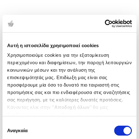
Αυτή η ιστοσελίδα χρησιμοποιεί cookies
Χρησιμοποιούμε cookies για την εξατομίκευση
περιεχομένου και διαφημίσεων, την παροχή λειτουργιών
κοινωνικών μέσων και την ανάλυση της
επισκεψιμότητάς μας. Επιδίωξη μας είναι σας
προσφέρουμε μία όσο το δυνατό πιο ταιριαστή στις
προτιμήσεις σας και πιο ενδιαφέρουσα στις αναζητήσεις
σας περιήγηση, με τις καλύτερες δυνατές προτάσεις.
Κάνοντας κλικ στην ‘’
Αποδοχή όλων
’’ θα μας
βοηθήσετε να ανταποκριθούμε στα παραπάνω.
Μπορείτε επίσης να επεξεργαστείτε ποια cookies σας
Επιλογή
ενδιαφέρουν και να επιλέξετε από τα παρακάτω με την
Αναγκαία
συγκατάθεσης
‘’
Αποδοχή επιλογών
΄΄και να ενημερωθείτε σχετικά με