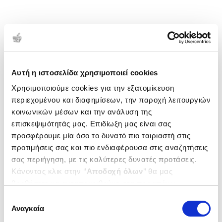
Αυτή η ιστοσελίδα χρησιμοποιεί cookies
Χρησιμοποιούμε cookies για την εξατομίκευση
περιεχομένου και διαφημίσεων, την παροχή λειτουργιών
κοινωνικών μέσων και την ανάλυση της
επισκεψιμότητάς μας. Επιδίωξη μας είναι σας
προσφέρουμε μία όσο το δυνατό πιο ταιριαστή στις
προτιμήσεις σας και πιο ενδιαφέρουσα στις αναζητήσεις
σας περιήγηση, με τις καλύτερες δυνατές προτάσεις.
Κάνοντας κλικ στην ‘’
Αποδοχή όλων
’’ θα μας
βοηθήσετε να ανταποκριθούμε στα παραπάνω.
Μπορείτε επίσης να επεξεργαστείτε ποια cookies σας
Επιλογή
ενδιαφέρουν και να επιλέξετε από τα παρακάτω με την
Αναγκαία
συγκατάθεσης
‘’
Αποδοχή επιλογών
΄΄και να ενημερωθείτε σχετικά με