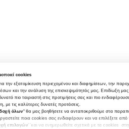
μοποιεί cookies
ια την εξατομίκευση περιεχομένου και διαφημίσεων, την παρο
έσων και την ανάλυση της επισκεψιμότητάς μας. Επιδίωξη μας 
υνατό πιο ταιριαστή στις προτιμήσεις σας και πιο ενδιαφέρουσα
η, με τις καλύτερες δυνατές προτάσεις.
δοχή όλων
’’ θα μας βοηθήσετε να ανταποκριθούμε στα παρα
ργαστείτε ποια cookies σας ενδιαφέρουν και να επιλέξετε από
χή επιλογών
΄΄και να ενημερωθείτε σχετικά με τα cookies στ