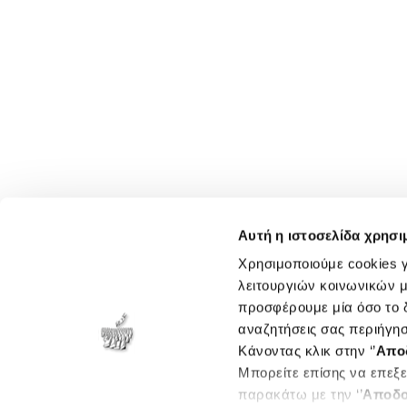
Αυτή η ιστοσελίδα χρησι
Χρησιμοποιούμε cookies γ
λειτουργιών κοινωνικών μ
προσφέρουμε μία όσο το δ
αναζητήσεις σας περιήγησ
Κάνοντας κλικ στην ‘’
Απο
Μπορείτε επίσης να επεξε
παρακάτω με την ‘’
Αποδο