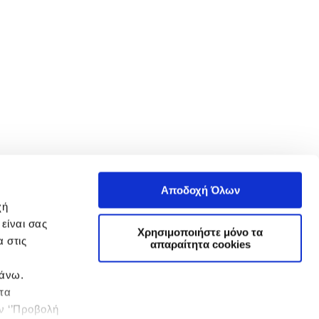
Αποδοχή Όλων
χή
είναι σας
Χρησιμοποιήστε μόνο τα
 στις
απαραίτητα cookies
πάνω.
 τα
ην ‘’Προβολή