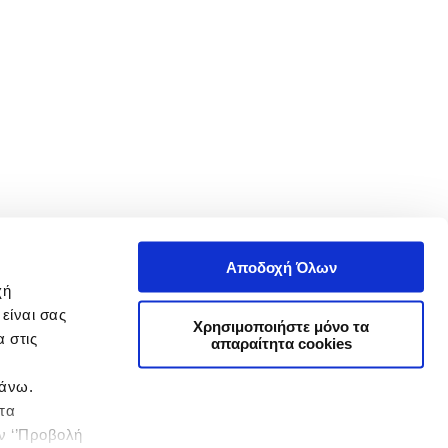
Αποδοχή Όλων
χή
είναι σας
Χρησιμοποιήστε μόνο τα
 στις
απαραίτητα cookies
πάνω.
 τα
ην ‘’Προβολή