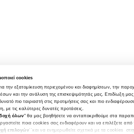
μοποιεί cookies
ια την εξατομίκευση περιεχομένου και διαφημίσεων, την παρο
έσων και την ανάλυση της επισκεψιμότητάς μας. Επιδίωξη μας 
υνατό πιο ταιριαστή στις προτιμήσεις σας και πιο ενδιαφέρουσα
η, με τις καλύτερες δυνατές προτάσεις.
δοχή όλων
’’ θα μας βοηθήσετε να ανταποκριθούμε στα παρα
ργαστείτε ποια cookies σας ενδιαφέρουν και να επιλέξετε από
χή επιλογών
΄΄και να ενημερωθείτε σχετικά με τα cookies στ