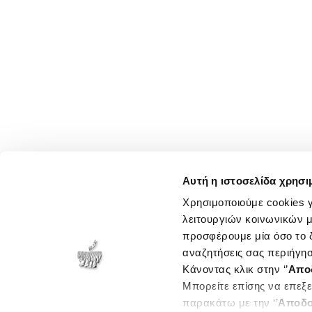
Αυτή η ιστοσελίδα χρησι
Χρησιμοποιούμε cookies γ
λειτουργιών κοινωνικών μ
προσφέρουμε μία όσο το δ
αναζητήσεις σας περιήγησ
Κάνοντας κλικ στην ‘’
Απο
Μπορείτε επίσης να επεξε
παρακάτω με την ‘’
Αποδο