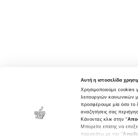
Αυτή η ιστοσελίδα χρησι
Χρησιμοποιούμε cookies γ
λειτουργιών κοινωνικών μ
προσφέρουμε μία όσο το δ
αναζητήσεις σας περιήγησ
Κάνοντας κλικ στην ‘’
Απο
Μπορείτε επίσης να επεξε
παρακάτω με την ‘’
Αποδο