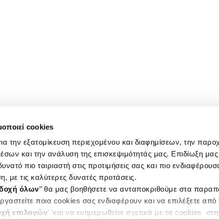
μοποιεί cookies
ια την εξατομίκευση περιεχομένου και διαφημίσεων, την παρο
έσων και την ανάλυση της επισκεψιμότητάς μας. Επιδίωξη μας 
υνατό πιο ταιριαστή στις προτιμήσεις σας και πιο ενδιαφέρουσα
η, με τις καλύτερες δυνατές προτάσεις.
δοχή όλων
’’ θα μας βοηθήσετε να ανταποκριθούμε στα παρα
ργαστείτε ποια cookies σας ενδιαφέρουν και να επιλέξετε από
χή επιλογών
΄΄και να ενημερωθείτε σχετικά με τα cookies στ