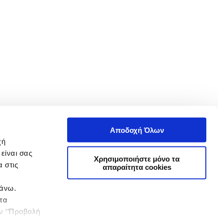
Αποδοχή Όλων
χή
είναι σας
Χρησιμοποιήστε μόνο τα
 στις
απαραίτητα cookies
πάνω.
 τα
ην ‘’Προβολή