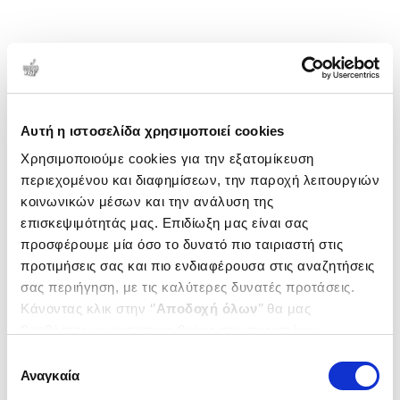
Αυτή η ιστοσελίδα χρησιμοποιεί cookies
Χρησιμοποιούμε cookies για την εξατομίκευση
περιεχομένου και διαφημίσεων, την παροχή λειτουργιών
κοινωνικών μέσων και την ανάλυση της
επισκεψιμότητάς μας. Επιδίωξη μας είναι σας
προσφέρουμε μία όσο το δυνατό πιο ταιριαστή στις
προτιμήσεις σας και πιο ενδιαφέρουσα στις αναζητήσεις
σας περιήγηση, με τις καλύτερες δυνατές προτάσεις.
Κάνοντας κλικ στην ‘’
Αποδοχή όλων
’’ θα μας
βοηθήσετε να ανταποκριθούμε στα παραπάνω.
Μπορείτε επίσης να επεξεργαστείτε ποια cookies σας
Επιλογή
ενδιαφέρουν και να επιλέξετε από τα παρακάτω με την
Αναγκαία
συγκατάθεσης
‘’
Αποδοχή επιλογών
΄΄και να ενημερωθείτε σχετικά με