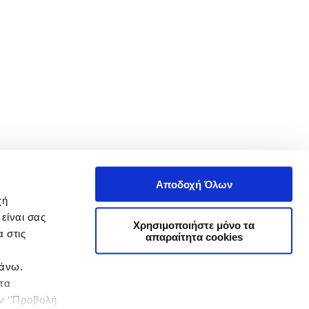
Αποδοχή Όλων
χή
είναι σας
Χρησιμοποιήστε μόνο τα
 στις
απαραίτητα cookies
πάνω.
 τα
ην ‘’Προβολή