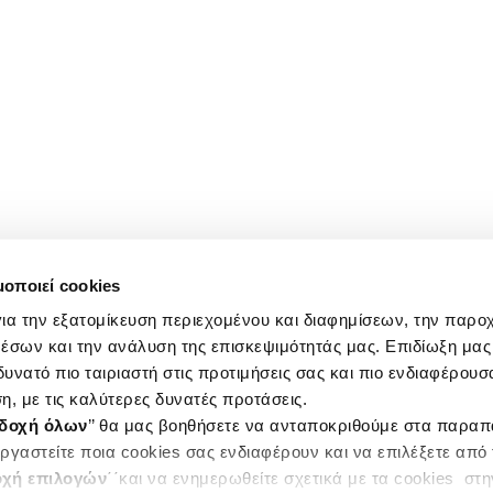
μοποιεί cookies
ια την εξατομίκευση περιεχομένου και διαφημίσεων, την παρο
έσων και την ανάλυση της επισκεψιμότητάς μας. Επιδίωξη μας 
υνατό πιο ταιριαστή στις προτιμήσεις σας και πιο ενδιαφέρουσα
η, με τις καλύτερες δυνατές προτάσεις.
δοχή όλων
’’ θα μας βοηθήσετε να ανταποκριθούμε στα παρα
ργαστείτε ποια cookies σας ενδιαφέρουν και να επιλέξετε από
χή επιλογών
΄΄και να ενημερωθείτε σχετικά με τα cookies στ