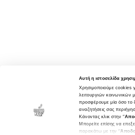
Αυτή η ιστοσελίδα χρησι
Χρησιμοποιούμε cookies γ
λειτουργιών κοινωνικών μ
προσφέρουμε μία όσο το δ
αναζητήσεις σας περιήγησ
Κάνοντας κλικ στην ‘’
Απο
Μπορείτε επίσης να επεξε
παρακάτω με την ‘’
Αποδο