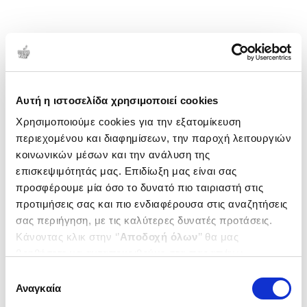
Αυτή η ιστοσελίδα χρησιμοποιεί cookies
Χρησιμοποιούμε cookies για την εξατομίκευση
περιεχομένου και διαφημίσεων, την παροχή λειτουργιών
κοινωνικών μέσων και την ανάλυση της
επισκεψιμότητάς μας. Επιδίωξη μας είναι σας
προσφέρουμε μία όσο το δυνατό πιο ταιριαστή στις
προτιμήσεις σας και πιο ενδιαφέρουσα στις αναζητήσεις
σας περιήγηση, με τις καλύτερες δυνατές προτάσεις.
Κάνοντας κλικ στην ‘’
Αποδοχή όλων
’’ θα μας
βοηθήσετε να ανταποκριθούμε στα παραπάνω.
Μπορείτε επίσης να επεξεργαστείτε ποια cookies σας
Επιλογή
ενδιαφέρουν και να επιλέξετε από τα παρακάτω με την
Αναγκαία
συγκατάθεσης
‘’
Αποδοχή επιλογών
΄΄και να ενημερωθείτε σχετικά με