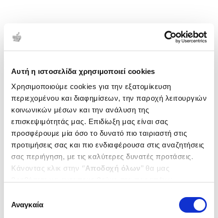
Αυτή η ιστοσελίδα χρησιμοποιεί cookies
Χρησιμοποιούμε cookies για την εξατομίκευση
περιεχομένου και διαφημίσεων, την παροχή λειτουργιών
κοινωνικών μέσων και την ανάλυση της
επισκεψιμότητάς μας. Επιδίωξη μας είναι σας
προσφέρουμε μία όσο το δυνατό πιο ταιριαστή στις
προτιμήσεις σας και πιο ενδιαφέρουσα στις αναζητήσεις
σας περιήγηση, με τις καλύτερες δυνατές προτάσεις.
Κάνοντας κλικ στην ‘’
Αποδοχή όλων
’’ θα μας
βοηθήσετε να ανταποκριθούμε στα παραπάνω.
Μπορείτε επίσης να επεξεργαστείτε ποια cookies σας
Επιλογή
ενδιαφέρουν και να επιλέξετε από τα παρακάτω με την
Αναγκαία
συγκατάθεσης
‘’
Αποδοχή επιλογών
΄΄και να ενημερωθείτε σχετικά με