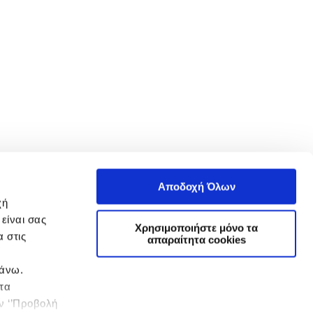
Αποδοχή Όλων
χή
είναι σας
Χρησιμοποιήστε μόνο τα
 στις
απαραίτητα cookies
πάνω.
 τα
ην ‘’Προβολή