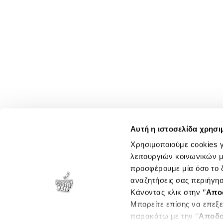
Αυτή η ιστοσελίδα χρησι
Χρησιμοποιούμε cookies γ
λειτουργιών κοινωνικών μ
προσφέρουμε μία όσο το δ
αναζητήσεις σας περιήγησ
Κάνοντας κλικ στην ‘’
Απο
Μπορείτε επίσης να επεξε
παρακάτω με την ‘’
Αποδο