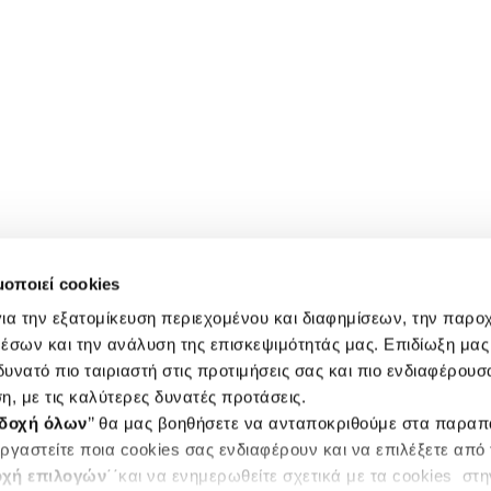
μοποιεί cookies
ια την εξατομίκευση περιεχομένου και διαφημίσεων, την παρο
έσων και την ανάλυση της επισκεψιμότητάς μας. Επιδίωξη μας 
υνατό πιο ταιριαστή στις προτιμήσεις σας και πιο ενδιαφέρουσα
η, με τις καλύτερες δυνατές προτάσεις.
δοχή όλων
’’ θα μας βοηθήσετε να ανταποκριθούμε στα παρα
ργαστείτε ποια cookies σας ενδιαφέρουν και να επιλέξετε από
χή επιλογών
΄΄και να ενημερωθείτε σχετικά με τα cookies στ