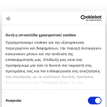
Αυτή η ιστοσελίδα χρησιμοποιεί cookies
Χρησιμοποιούμε cookies για την εξατομίκευση
περιεχομένου και διαφημίσεων, την παροχή λειτουργιών
κοινωνικών μέσων και την ανάλυση της
επισκεψιμότητάς μας. Επιδίωξη μας είναι σας
προσφέρουμε μία όσο το δυνατό πιο ταιριαστή στις
προτιμήσεις σας και πιο ενδιαφέρουσα στις αναζητήσεις
σας περιήγηση, με τις καλύτερες δυνατές προτάσεις.
Κάνοντας κλικ στην ‘’
Αποδοχή όλων
’’ θα μας
βοηθήσετε να ανταποκριθούμε στα παραπάνω.
Μπορείτε επίσης να επεξεργαστείτε ποια cookies σας
Επιλογή
ενδιαφέρουν και να επιλέξετε από τα παρακάτω με την
Αναγκαία
συγκατάθεσης
‘’
Αποδοχή επιλογών
΄΄και να ενημερωθείτε σχετικά με