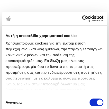
Αυτή η ιστοσελίδα χρησιμοποιεί cookies
Χρησιμοποιούμε cookies για την εξατομίκευση
περιεχομένου και διαφημίσεων, την παροχή λειτουργιών
κοινωνικών μέσων και την ανάλυση της
επισκεψιμότητάς μας. Επιδίωξη μας είναι σας
προσφέρουμε μία όσο το δυνατό πιο ταιριαστή στις
προτιμήσεις σας και πιο ενδιαφέρουσα στις αναζητήσεις
σας περιήγηση, με τις καλύτερες δυνατές προτάσεις.
Κάνοντας κλικ στην ‘’
Αποδοχή όλων
’’ θα μας
βοηθήσετε να ανταποκριθούμε στα παραπάνω.
Μπορείτε επίσης να επεξεργαστείτε ποια cookies σας
Επιλογή
ενδιαφέρουν και να επιλέξετε από τα παρακάτω με την
Αναγκαία
συγκατάθεσης
‘’
Αποδοχή επιλογών
΄΄και να ενημερωθείτε σχετικά με