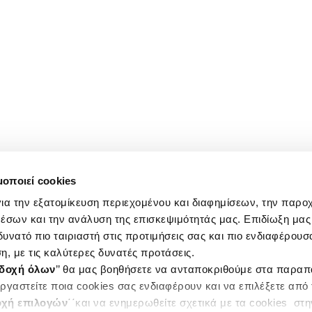
μοποιεί cookies
ια την εξατομίκευση περιεχομένου και διαφημίσεων, την παρο
έσων και την ανάλυση της επισκεψιμότητάς μας. Επιδίωξη μας 
υνατό πιο ταιριαστή στις προτιμήσεις σας και πιο ενδιαφέρουσα
η, με τις καλύτερες δυνατές προτάσεις.
δοχή όλων
’’ θα μας βοηθήσετε να ανταποκριθούμε στα παρα
ργαστείτε ποια cookies σας ενδιαφέρουν και να επιλέξετε από
χή επιλογών
΄΄και να ενημερωθείτε σχετικά με τα cookies στ