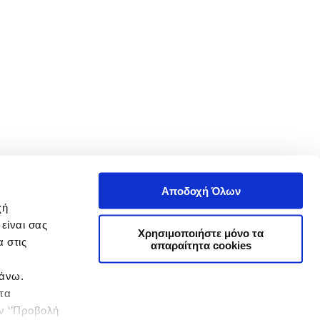
Αποδοχή Όλων
χή
είναι σας
Χρησιμοποιήστε μόνο τα
 στις
απαραίτητα cookies
πάνω.
 τα
ην ‘’Προβολή