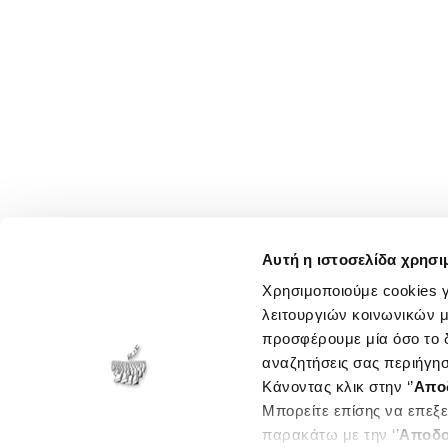
Αυτή η ιστοσελίδα χρησι
Χρησιμοποιούμε cookies γ
λειτουργιών κοινωνικών μ
προσφέρουμε μία όσο το δ
αναζητήσεις σας περιήγησ
Κάνοντας κλικ στην ‘’
Απο
Μπορείτε επίσης να επεξε
παρακάτω με την ‘’
Αποδο