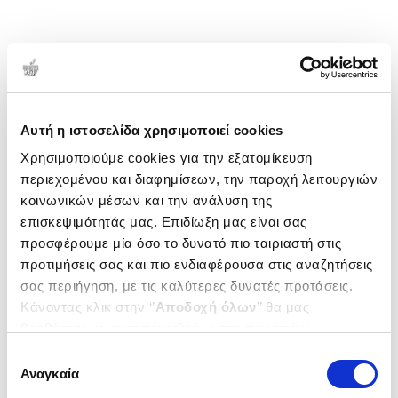
Αυτή η ιστοσελίδα χρησιμοποιεί cookies
Χρησιμοποιούμε cookies για την εξατομίκευση
περιεχομένου και διαφημίσεων, την παροχή λειτουργιών
κοινωνικών μέσων και την ανάλυση της
επισκεψιμότητάς μας. Επιδίωξη μας είναι σας
προσφέρουμε μία όσο το δυνατό πιο ταιριαστή στις
προτιμήσεις σας και πιο ενδιαφέρουσα στις αναζητήσεις
σας περιήγηση, με τις καλύτερες δυνατές προτάσεις.
Κάνοντας κλικ στην ‘’
Αποδοχή όλων
’’ θα μας
βοηθήσετε να ανταποκριθούμε στα παραπάνω.
Μπορείτε επίσης να επεξεργαστείτε ποια cookies σας
Επιλογή
ενδιαφέρουν και να επιλέξετε από τα παρακάτω με την
Αναγκαία
συγκατάθεσης
‘’
Αποδοχή επιλογών
΄΄και να ενημερωθείτε σχετικά με