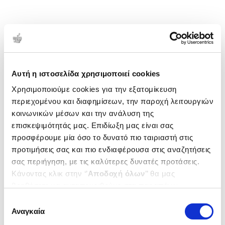
Αυτή η ιστοσελίδα χρησιμοποιεί cookies
Χρησιμοποιούμε cookies για την εξατομίκευση
περιεχομένου και διαφημίσεων, την παροχή λειτουργιών
κοινωνικών μέσων και την ανάλυση της
επισκεψιμότητάς μας. Επιδίωξη μας είναι σας
προσφέρουμε μία όσο το δυνατό πιο ταιριαστή στις
προτιμήσεις σας και πιο ενδιαφέρουσα στις αναζητήσεις
σας περιήγηση, με τις καλύτερες δυνατές προτάσεις.
Κάνοντας κλικ στην ‘’
Αποδοχή όλων
’’ θα μας
βοηθήσετε να ανταποκριθούμε στα παραπάνω.
Μπορείτε επίσης να επεξεργαστείτε ποια cookies σας
Επιλογή
ενδιαφέρουν και να επιλέξετε από τα παρακάτω με την
Αναγκαία
συγκατάθεσης
‘’
Αποδοχή επιλογών
΄΄και να ενημερωθείτε σχετικά με