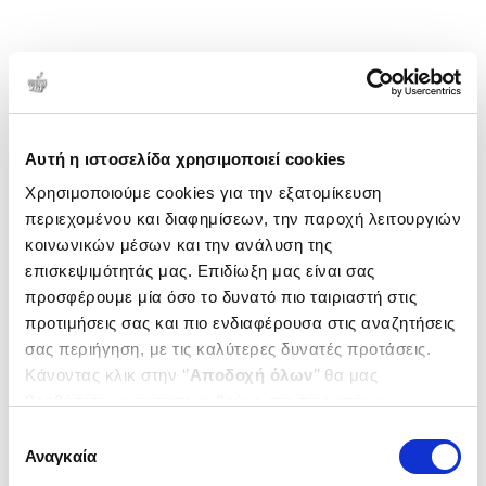
Αυτή η ιστοσελίδα χρησιμοποιεί cookies
Χρησιμοποιούμε cookies για την εξατομίκευση
περιεχομένου και διαφημίσεων, την παροχή λειτουργιών
κοινωνικών μέσων και την ανάλυση της
επισκεψιμότητάς μας. Επιδίωξη μας είναι σας
προσφέρουμε μία όσο το δυνατό πιο ταιριαστή στις
προτιμήσεις σας και πιο ενδιαφέρουσα στις αναζητήσεις
σας περιήγηση, με τις καλύτερες δυνατές προτάσεις.
Κάνοντας κλικ στην ‘’
Αποδοχή όλων
’’ θα μας
βοηθήσετε να ανταποκριθούμε στα παραπάνω.
Μπορείτε επίσης να επεξεργαστείτε ποια cookies σας
Επιλογή
ενδιαφέρουν και να επιλέξετε από τα παρακάτω με την
Αναγκαία
συγκατάθεσης
‘’
Αποδοχή επιλογών
΄΄και να ενημερωθείτε σχετικά με