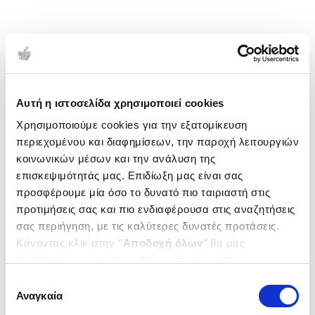
Αυτή η ιστοσελίδα χρησιμοποιεί cookies
Χρησιμοποιούμε cookies για την εξατομίκευση
περιεχομένου και διαφημίσεων, την παροχή λειτουργιών
κοινωνικών μέσων και την ανάλυση της
επισκεψιμότητάς μας. Επιδίωξη μας είναι σας
προσφέρουμε μία όσο το δυνατό πιο ταιριαστή στις
προτιμήσεις σας και πιο ενδιαφέρουσα στις αναζητήσεις
σας περιήγηση, με τις καλύτερες δυνατές προτάσεις.
Κάνοντας κλικ στην ‘’
Αποδοχή όλων
’’ θα μας
βοηθήσετε να ανταποκριθούμε στα παραπάνω.
Μπορείτε επίσης να επεξεργαστείτε ποια cookies σας
Επιλογή
ενδιαφέρουν και να επιλέξετε από τα παρακάτω με την
Αναγκαία
συγκατάθεσης
‘’
Αποδοχή επιλογών
΄΄και να ενημερωθείτε σχετικά με