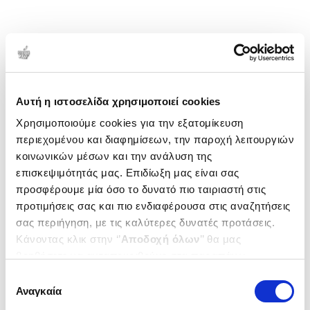
Αυτή η ιστοσελίδα χρησιμοποιεί cookies
Χρησιμοποιούμε cookies για την εξατομίκευση
περιεχομένου και διαφημίσεων, την παροχή λειτουργιών
κοινωνικών μέσων και την ανάλυση της
επισκεψιμότητάς μας. Επιδίωξη μας είναι σας
προσφέρουμε μία όσο το δυνατό πιο ταιριαστή στις
προτιμήσεις σας και πιο ενδιαφέρουσα στις αναζητήσεις
σας περιήγηση, με τις καλύτερες δυνατές προτάσεις.
Κάνοντας κλικ στην ‘’
Αποδοχή όλων
’’ θα μας
βοηθήσετε να ανταποκριθούμε στα παραπάνω.
Μπορείτε επίσης να επεξεργαστείτε ποια cookies σας
Επιλογή
ενδιαφέρουν και να επιλέξετε από τα παρακάτω με την
Αναγκαία
συγκατάθεσης
‘’
Αποδοχή επιλογών
΄΄και να ενημερωθείτε σχετικά με