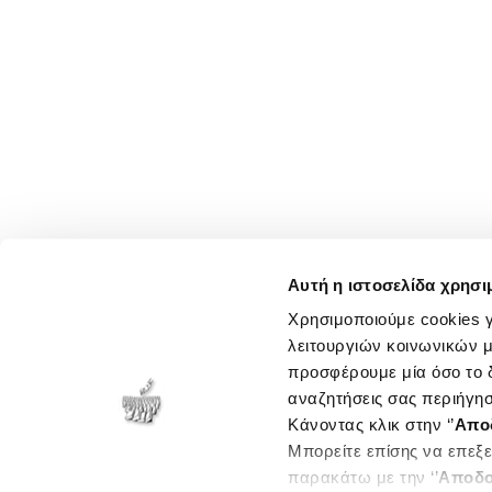
Αυτή η ιστοσελίδα χρησι
Χρησιμοποιούμε cookies γ
λειτουργιών κοινωνικών μ
προσφέρουμε μία όσο το δ
αναζητήσεις σας περιήγησ
Κάνοντας κλικ στην ‘’
Απο
Μπορείτε επίσης να επεξε
παρακάτω με την ‘’
Αποδο