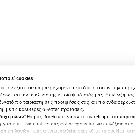
μοποιεί cookies
ια την εξατομίκευση περιεχομένου και διαφημίσεων, την παρο
έσων και την ανάλυση της επισκεψιμότητάς μας. Επιδίωξη μας 
υνατό πιο ταιριαστή στις προτιμήσεις σας και πιο ενδιαφέρουσα
η, με τις καλύτερες δυνατές προτάσεις.
δοχή όλων
’’ θα μας βοηθήσετε να ανταποκριθούμε στα παρα
ργαστείτε ποια cookies σας ενδιαφέρουν και να επιλέξετε από
χή επιλογών
΄΄και να ενημερωθείτε σχετικά με τα cookies στ