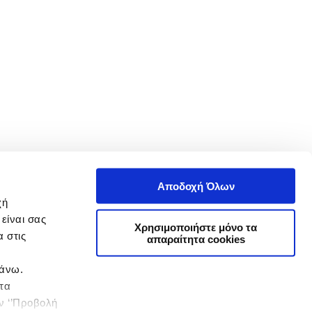
Αποδοχή Όλων
χή
είναι σας
Χρησιμοποιήστε μόνο τα
 στις
απαραίτητα cookies
πάνω.
 τα
ην ‘’Προβολή