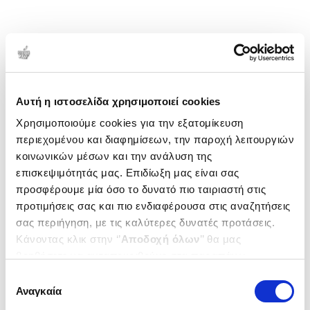
Αυτή η ιστοσελίδα χρησιμοποιεί cookies
Χρησιμοποιούμε cookies για την εξατομίκευση
περιεχομένου και διαφημίσεων, την παροχή λειτουργιών
κοινωνικών μέσων και την ανάλυση της
επισκεψιμότητάς μας. Επιδίωξη μας είναι σας
προσφέρουμε μία όσο το δυνατό πιο ταιριαστή στις
προτιμήσεις σας και πιο ενδιαφέρουσα στις αναζητήσεις
σας περιήγηση, με τις καλύτερες δυνατές προτάσεις.
Κάνοντας κλικ στην ‘’
Αποδοχή όλων
’’ θα μας
βοηθήσετε να ανταποκριθούμε στα παραπάνω.
Μπορείτε επίσης να επεξεργαστείτε ποια cookies σας
Επιλογή
ενδιαφέρουν και να επιλέξετε από τα παρακάτω με την
Αναγκαία
συγκατάθεσης
‘’
Αποδοχή επιλογών
΄΄και να ενημερωθείτε σχετικά με