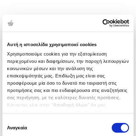
Αυτή η ιστοσελίδα χρησιμοποιεί cookies
Χρησιμοποιούμε cookies για την εξατομίκευση
περιεχομένου και διαφημίσεων, την παροχή λειτουργιών
κοινωνικών μέσων και την ανάλυση της
επισκεψιμότητάς μας. Επιδίωξη μας είναι σας
προσφέρουμε μία όσο το δυνατό πιο ταιριαστή στις
προτιμήσεις σας και πιο ενδιαφέρουσα στις αναζητήσεις
σας περιήγηση, με τις καλύτερες δυνατές προτάσεις.
Κάνοντας κλικ στην ‘’
Αποδοχή όλων
’’ θα μας
βοηθήσετε να ανταποκριθούμε στα παραπάνω.
Μπορείτε επίσης να επεξεργαστείτε ποια cookies σας
Επιλογή
ενδιαφέρουν και να επιλέξετε από τα παρακάτω με την
Αναγκαία
συγκατάθεσης
‘’
Αποδοχή επιλογών
΄΄και να ενημερωθείτε σχετικά με