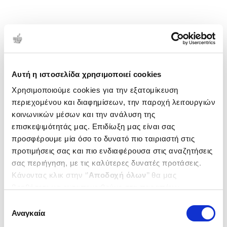
Αυτή η ιστοσελίδα χρησιμοποιεί cookies
Χρησιμοποιούμε cookies για την εξατομίκευση
περιεχομένου και διαφημίσεων, την παροχή λειτουργιών
κοινωνικών μέσων και την ανάλυση της
επισκεψιμότητάς μας. Επιδίωξη μας είναι σας
προσφέρουμε μία όσο το δυνατό πιο ταιριαστή στις
προτιμήσεις σας και πιο ενδιαφέρουσα στις αναζητήσεις
σας περιήγηση, με τις καλύτερες δυνατές προτάσεις.
Κάνοντας κλικ στην ‘’
Αποδοχή όλων
’’ θα μας
βοηθήσετε να ανταποκριθούμε στα παραπάνω.
Μπορείτε επίσης να επεξεργαστείτε ποια cookies σας
Επιλογή
ενδιαφέρουν και να επιλέξετε από τα παρακάτω με την
Αναγκαία
συγκατάθεσης
‘’
Αποδοχή επιλογών
΄΄και να ενημερωθείτε σχετικά με