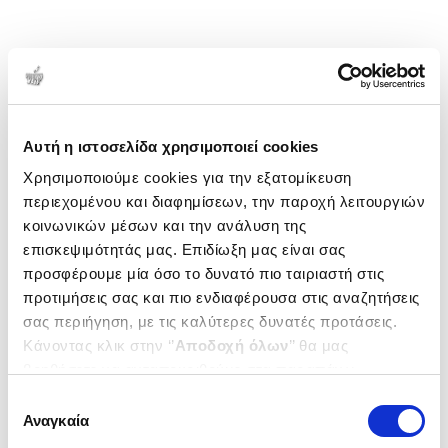
Αυτή η ιστοσελίδα χρησιμοποιεί cookies
Χρησιμοποιούμε cookies για την εξατομίκευση
περιεχομένου και διαφημίσεων, την παροχή λειτουργιών
κοινωνικών μέσων και την ανάλυση της
επισκεψιμότητάς μας. Επιδίωξη μας είναι σας
προσφέρουμε μία όσο το δυνατό πιο ταιριαστή στις
προτιμήσεις σας και πιο ενδιαφέρουσα στις αναζητήσεις
σας περιήγηση, με τις καλύτερες δυνατές προτάσεις.
Κάνοντας κλικ στην ‘’
Αποδοχή όλων
’’ θα μας
βοηθήσετε να ανταποκριθούμε στα παραπάνω.
Μπορείτε επίσης να επεξεργαστείτε ποια cookies σας
Επιλογή
ενδιαφέρουν και να επιλέξετε από τα παρακάτω με την
Αναγκαία
συγκατάθεσης
‘’
Αποδοχή επιλογών
΄΄και να ενημερωθείτε σχετικά με