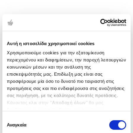
Αυτή η ιστοσελίδα χρησιμοποιεί cookies
Χρησιμοποιούμε cookies για την εξατομίκευση
περιεχομένου και διαφημίσεων, την παροχή λειτουργιών
κοινωνικών μέσων και την ανάλυση της
επισκεψιμότητάς μας. Επιδίωξη μας είναι σας
προσφέρουμε μία όσο το δυνατό πιο ταιριαστή στις
προτιμήσεις σας και πιο ενδιαφέρουσα στις αναζητήσεις
σας περιήγηση, με τις καλύτερες δυνατές προτάσεις.
Κάνοντας κλικ στην ‘’
Αποδοχή όλων
’’ θα μας
βοηθήσετε να ανταποκριθούμε στα παραπάνω.
Μπορείτε επίσης να επεξεργαστείτε ποια cookies σας
Επιλογή
ενδιαφέρουν και να επιλέξετε από τα παρακάτω με την
Αναγκαία
συγκατάθεσης
‘’
Αποδοχή επιλογών
΄΄και να ενημερωθείτε σχετικά με