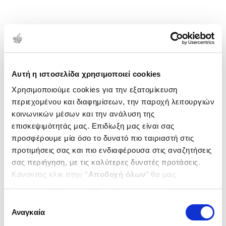
Αυτή η ιστοσελίδα χρησιμοποιεί cookies
Χρησιμοποιούμε cookies για την εξατομίκευση
περιεχομένου και διαφημίσεων, την παροχή λειτουργιών
κοινωνικών μέσων και την ανάλυση της
επισκεψιμότητάς μας. Επιδίωξη μας είναι σας
προσφέρουμε μία όσο το δυνατό πιο ταιριαστή στις
προτιμήσεις σας και πιο ενδιαφέρουσα στις αναζητήσεις
σας περιήγηση, με τις καλύτερες δυνατές προτάσεις.
Κάνοντας κλικ στην ‘’
Αποδοχή όλων
’’ θα μας
βοηθήσετε να ανταποκριθούμε στα παραπάνω.
Μπορείτε επίσης να επεξεργαστείτε ποια cookies σας
Επιλογή
ενδιαφέρουν και να επιλέξετε από τα παρακάτω με την
Αναγκαία
συγκατάθεσης
‘’
Αποδοχή επιλογών
΄΄και να ενημερωθείτε σχετικά με