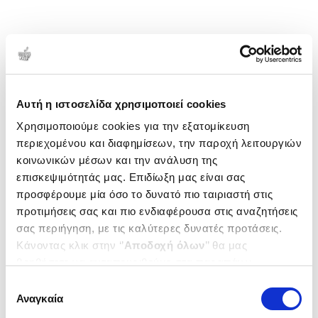
Αυτή η ιστοσελίδα χρησιμοποιεί cookies
Χρησιμοποιούμε cookies για την εξατομίκευση
περιεχομένου και διαφημίσεων, την παροχή λειτουργιών
κοινωνικών μέσων και την ανάλυση της
επισκεψιμότητάς μας. Επιδίωξη μας είναι σας
προσφέρουμε μία όσο το δυνατό πιο ταιριαστή στις
προτιμήσεις σας και πιο ενδιαφέρουσα στις αναζητήσεις
σας περιήγηση, με τις καλύτερες δυνατές προτάσεις.
Κάνοντας κλικ στην ‘’
Αποδοχή όλων
’’ θα μας
βοηθήσετε να ανταποκριθούμε στα παραπάνω.
Μπορείτε επίσης να επεξεργαστείτε ποια cookies σας
Επιλογή
ενδιαφέρουν και να επιλέξετε από τα παρακάτω με την
Αναγκαία
συγκατάθεσης
‘’
Αποδοχή επιλογών
΄΄και να ενημερωθείτε σχετικά με