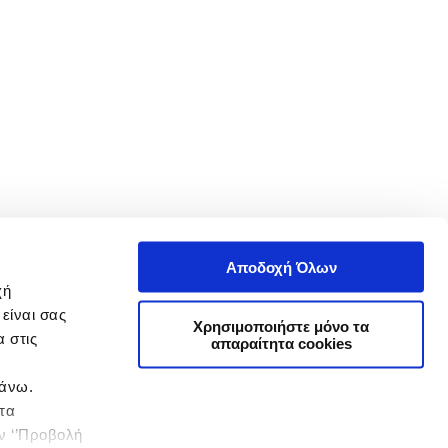
Αποδοχή Όλων
χή
είναι σας
Χρησιμοποιήστε μόνο τα
 στις
απαραίτητα cookies
πάνω.
 τα
ην ‘’Προβολή