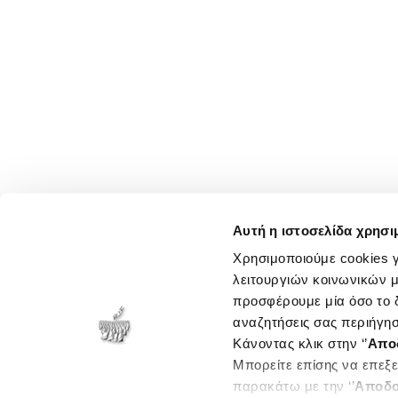
Αυτή η ιστοσελίδα χρησι
Χρησιμοποιούμε cookies γ
λειτουργιών κοινωνικών μ
προσφέρουμε μία όσο το δ
αναζητήσεις σας περιήγησ
Κάνοντας κλικ στην ‘’
Απο
Μπορείτε επίσης να επεξε
παρακάτω με την ‘’
Αποδο