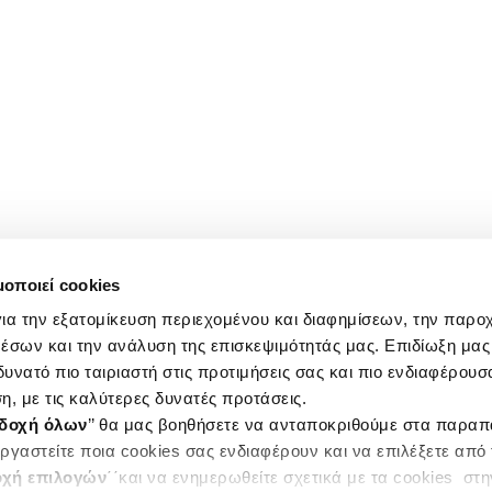
μοποιεί cookies
ια την εξατομίκευση περιεχομένου και διαφημίσεων, την παρο
έσων και την ανάλυση της επισκεψιμότητάς μας. Επιδίωξη μας 
υνατό πιο ταιριαστή στις προτιμήσεις σας και πιο ενδιαφέρουσα
η, με τις καλύτερες δυνατές προτάσεις.
δοχή όλων
’’ θα μας βοηθήσετε να ανταποκριθούμε στα παρα
ργαστείτε ποια cookies σας ενδιαφέρουν και να επιλέξετε από
χή επιλογών
΄΄και να ενημερωθείτε σχετικά με τα cookies στ